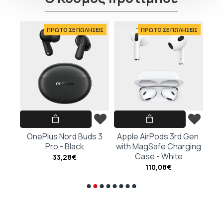
ΕΙΣ
ΠΡΩΤΟ ΣΕ ΠΩΛΗΣΕΙΣ
ΠΡΩΤΟ ΣΕ ΠΩΛΗΣΕΙΣ
hite
OnePlus Nord Buds 3
Apple AirPods 3rd Gen.
Ap
Pro - Black
with MagSafe Charging
G
Case - White
Cha
33,28€
110,08€