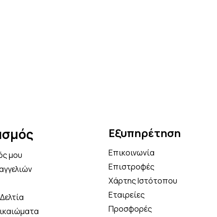
άνε την πρώτη σου παραγγελία και κέρδι
% επιπλέον έκπτωση στο καλάθι σου με τ
κωδικό κουπονιού
OFF5
Κάνε τώρα την αγορά σου!
Να μην εμφανιστεί ξανά
ασμός
Εξυπηρέτηση
Επικοινωνία
ός μου
Επιστροφές
αγγελιών
Χάρτης Ιστότοπου
Εταιρείες
Δελτία
Προσφορές
Δικαιώματα