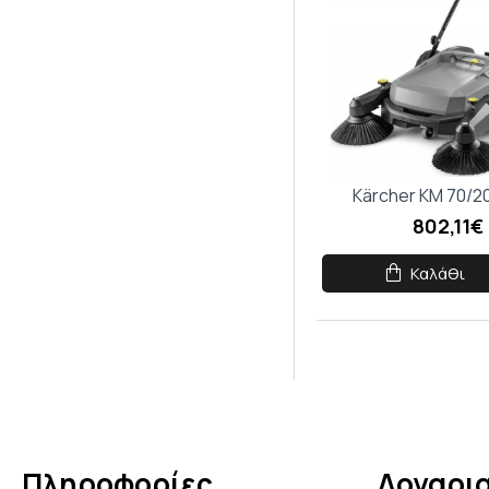
Κάν
5% 
Kärcher KM 70/2
802,11€
Καλάθι
Πληροφορίες
Λογαρι