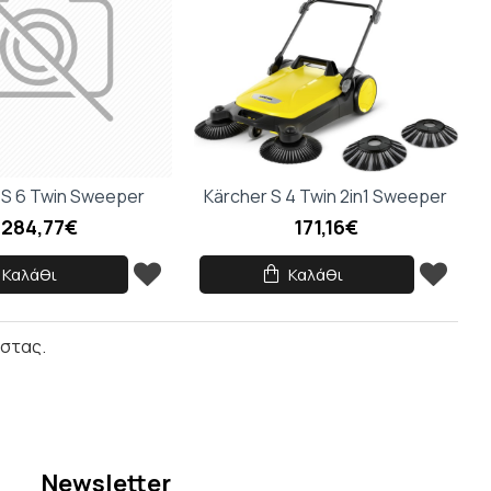
δισε
 τον
 S 6 Twin Sweeper
Kärcher S 4 Twin 2in1 Sweeper
284,77€
171,16€
Καλάθι
Καλάθι
ίστας.
Newsletter