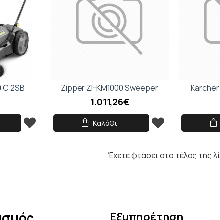
ΠΟΥ ΠΑΣ;
5% ΕΚΠΤΩΣΗ
ε την πρώτη σου παραγγελία και κέρ
επιπλέον έκπτωση στο καλάθι σου με
κωδικό κουπονιού
OFF5
0 C 2SB
Zipper ZI-KM1000 Sweeper
Kärcher
1.011,26€
Κάνε τώρα την αγορά σου!
Καλάθι
Να μην εμφανιστεί ξανά
Έχετε φτάσει στο τέλος της λ
ασμός
Εξυπηρέτηση