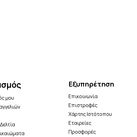
ε την πρώτη σου παραγγελία και κέρ
επιπλέον έκπτωση στο καλάθι σου με
κωδικό κουπονιού
OFF5
Κάνε τώρα την αγορά σου!
Να μην εμφανιστεί ξανά
ασμός
Εξυπηρέτηση
Επικοινωνία
ός μου
Επιστροφές
αγγελιών
Χάρτης Ιστότοπου
Εταιρείες
Δελτία
Προσφορές
Δικαιώματα