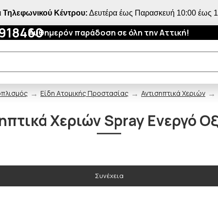
 Τηλεφωνικού Κέντρου:
Δευτέρα έως Παρασκευή 10:00 έως 18
4918460
Αυθημερόν παράδοση σε όλη την Αττική!
οπλισμός
Είδη Ατομικής Προστασίας
Αντισηπτικά Χεριών
ηπτικά Χεριών Spray Ενεργό Ο
Συνέχεια
ΠΟΥ ΠΑΣ;
5% ΕΚΠΤΩΣΗ