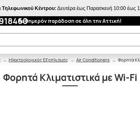
 Τηλεφωνικού Κέντρου:
Δευτέρα έως Παρασκευή 10:00 έως 18
4918460
Αυθημερόν παράδοση σε όλη την Αττική!
ς
Ηλεκτρολογικός Εξοπλισμός
Air Conditioners
Φορητά Κλι
Φορητά Κλιματιστικά με Wi-Fi
ΠΟΥ ΠΑΣ;
5% ΕΚΠΤΩΣΗ