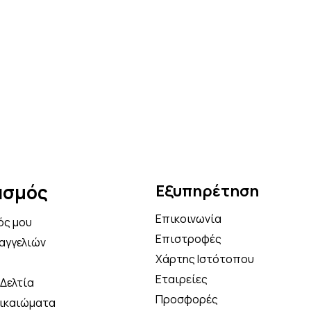
Κάνε την πρώτη σου παραγγελία και κέρδισε
5% επιπλέον έκπτωση στο καλάθι σου με τον
κωδικό κουπονιού
OFF5
Να μην εμφανιστεί ξανά
ασμός
Εξυπηρέτηση
Επικοινωνία
ός μου
Επιστροφές
αγγελιών
Χάρτης Ιστότοπου
Εταιρείες
Δελτία
Προσφορές
Δικαιώματα