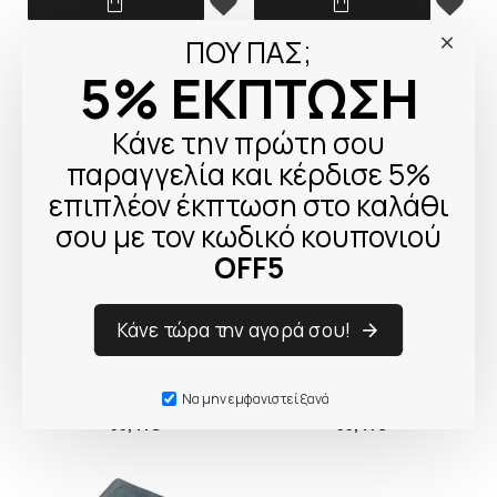
Beurer HK 26
Beurer HD 82 Stockholm
ΠΟΥ ΠΑΣ;
29,61€
86,39€
5% ΕΚΠΤΩΣΗ
Κάνε την πρώτη σου
παραγγελία και κέρδισε 5%
επιπλέον έκπτωση στο καλάθι
σου με τον κωδικό κουπονιού
OFF5
Κάνε τώρα την αγορά σου!
Unold 86014 Warmi pink
Unold 86010 Warmi beige
electric Hot Water Bottle
electric Hot Water Bottle
Να μην εμφανιστεί ξανά
33,41€
33,41€