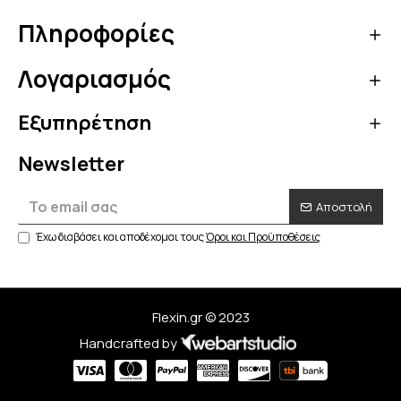
σου με τον κωδικό κουπονιού
OFF5
Πληροφορίες
Λογαριασμός
Κάνε τώρα την αγορά σου!
Εξυπηρέτηση
Να μην εμφανιστεί ξανά
Newsletter
Αποστολή
Έχω διαβάσει και αποδέχομαι τους
Όροι και Προϋποθέσεις
Flexin.gr © 2023
Handcrafted by