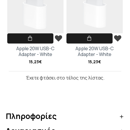
ΠΟΥ ΠΑΣ;
5% ΕΚΠΤΩΣΗ
Κάνε την πρώτη σου
παραγγελία και κέρδισε 5%
επιπλέον έκπτωση στο καλάθι
Apple 20W USB-C
Apple 20W USB-C
σου με τον κωδικό κουπονιού
Adapter - White
Adapter - White
OFF5
15,23€
15,23€
Έχετε φτάσει στο τέλος της λίστας.
Κάνε τώρα την αγορά σου!
Να μην εμφανιστεί ξανά
Πληροφορίες