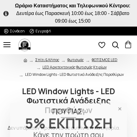
Ωράριο Καταστήματος και Τηλεφωνικού Κέντρου:
Δευτέρα έως Παρασκευή 10:00 έως 18:00 - Σάββατο
09:00 έως 15:00
Σύνδεση
Εγγραφή
Σπίτι & Κήπος
Φωτισμός
ΦΩΤΙΣΜΟΣ LED
LED Αρχιτεκτονικός Φωτισμός Κτιρίων
LED Window Lights - LED Φωτιστικά Ανάδειξης Παραθύρων
LED Window Lights - LED
Φωτιστικά Ανάδειξης
ΠΟΥ ΠΑΣ;
Παραθύρων
5% ΕΚΠΤΩΣΗ
Δεν υπάρχουν προϊόντα σε αυτήν την κατηγορία.
Κάνε την πρώτη σου