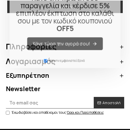
παραγγελία και κέρδισε 5%
Συνέχεια
επιπλέον έκπτωση στο καλάθι
σου με τον κωδικό κουπονιού
OFF5
Πληροφορίες
Κάνε τώρα την αγορά σου!
Λογαριασμός
Να μην εμφανιστεί ξανά
Εξυπηρέτηση
Newsletter
Αποστολή
Έχω διαβάσει και αποδέχομαι τους
Όροι και Προϋποθέσεις