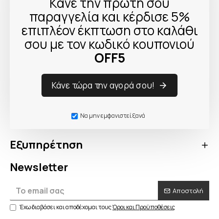
Κάνε την πρώτη σου
Δεν υπάρχουν προϊόντα σε αυτήν την κατηγορία.
παραγγελία και κέρδισε 5%
επιπλέον έκπτωση στο καλάθι
Συνέχεια
σου με τον κωδικό κουπονιού
OFF5
Κάνε τώρα την αγορά σου!
Πληροφορίες
Να μην εμφανιστεί ξανά
Λογαριασμός
Εξυπηρέτηση
Newsletter
Αποστολή
Έχω διαβάσει και αποδέχομαι τους
Όροι και Προϋποθέσεις