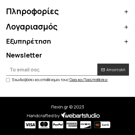
σου με τον κωδικό κουπονιού
OFF5
Πληροφορίες
Λογαριασμός
Κάνε τώρα την αγορά σου!
Εξυπηρέτηση
Να μην εμφανιστεί ξανά
Newsletter
Αποστολή
Έχω διαβάσει και αποδέχομαι τους
Όροι και Προϋποθέσεις
Flexin.gr © 2023
Handcrafted by