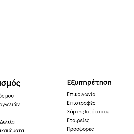
άνε την πρώτη σου παραγγελία και κέρδι
% επιπλέον έκπτωση στο καλάθι σου με τ
κωδικό κουπονιού
OFF5
Κάνε τώρα την αγορά σου!
Να μην εμφανιστεί ξανά
ασμός
Εξυπηρέτηση
Επικοινωνία
ός μου
Επιστροφές
αγγελιών
Χάρτης Ιστότοπου
Εταιρείες
Δελτία
Προσφορές
Δικαιώματα