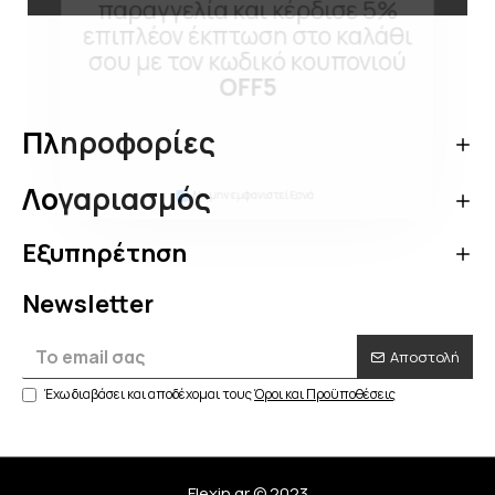
παραγγελία και κέρδισε 5%
επιπλέον έκπτωση στο καλάθι
σου με τον κωδικό κουπονιού
OFF5
Πληροφορίες
Κάνε τώρα την αγορά σου!
Λογαριασμός
Να μην εμφανιστεί ξανά
Εξυπηρέτηση
Newsletter
Αποστολή
Έχω διαβάσει και αποδέχομαι τους
Όροι και Προϋποθέσεις
Flexin.gr © 2023