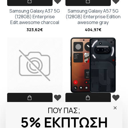
Samsung Galaxy A37 5G
Samsung Galaxy A57 5G
(128GB) Enterprise
(128GB) Enterprise Edition
Edit.awesome charcoal
awesome gray
323,62€
404,97€
Olympia Neo+ Mini Black
Nothing Phone (3a)
ΠΟΥ ΠΑΣ;
(12GB+256GB) black
104,61€
5% ΕΚΠΤΩΣΗ
358,56€