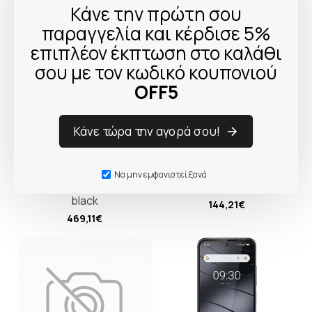
Κάνε την πρώτη σου
παραγγελία και κέρδισε 5%
επιπλέον έκπτωση στο καλάθι
σου με τον κωδικό κουπονιού
OFF5
Κάνε τώρα την αγορά σου!
Samsung Galaxy XCover7
Motorola moto g06
Να μην εμφανιστεί ξανά
Pro Enterprise Edition
4+256GB PANTONE tendril
black
144,21€
469,11€