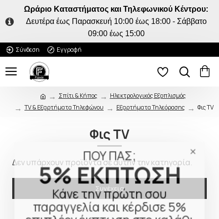
Ωράριο Καταστήματος και Τηλεφωνικού Κέντρου:
Δευτέρα έως Παρασκευή 10:00 έως 18:00 - Σάββατο
09:00 έως 15:00
Σύνδεση
Εγγραφή
Σπίτι & Κήπος
Ηλεκτρολογικός Εξοπλισμός
TV & Εξαρτήματα Τηλεφώνου
Εξαρτήματα Τηλεόρασης
Φις TV
Φις TV
ΠΟΥ ΠΑΣ;
5% ΕΚΠΤΩΣΗ
Δεν υπάρχουν προϊόντα σε αυτήν την κατηγορία.
Κάνε την πρώτη σου
Συνέχεια
παραγγελία και κέρδισε 5%