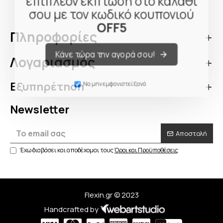
επιπλέον έκπτωση στο καλάθι
σου με τον κωδικό κουπονιού
OFF5
Πληροφορίες
Κάνε τώρα την αγορά σου!
Λογαριασμός
Εξυπηρέτηση
Να μην εμφανιστεί ξανά
Newsletter
Αποστολή
Έχω διαβάσει και αποδέχομαι τους
Όροι και Προϋποθέσεις
Flexin.gr © 2023
Handcrafted by