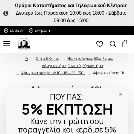
Ωράριο Καταστήματος και Τηλεφωνικού Κέντρου:
Δευτέρα έως Παρασκευή 10:00 έως 18:00 - Σάββατο
09:00 έως 15:00
Σύνδεση
Εγγραφή
Σπίτι & Κήπος
Ηλεκτρολογικός Εξοπλισμός
Αφυγραντήρες/Ιονιστές/Υγραντήρες
Αφυγραντήρες Mini/ 10L/16L/ 20L/30L
Αφυγραντήρας 10L
Αφυγραντήρας 10L
ΠΟΥ ΠΑΣ;
5% ΕΚΠΤΩΣΗ
Δεν υπάρχουν προϊόντα σε αυτήν την κατηγορία.
Κάνε την πρώτη σου
Συνέχεια
παραγγελία και κέρδισε 5%