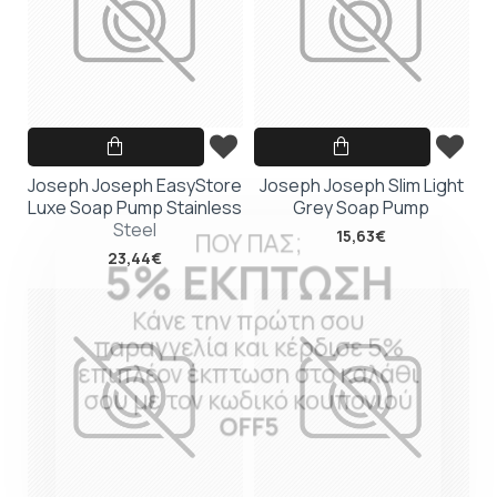
Joseph Joseph EasyStore
Joseph Joseph Slim Light
Luxe Soap Pump Stainless
Grey Soap Pump
ΠΟΥ ΠΑΣ;
Steel
15,63€
5% ΕΚΠΤΩΣΗ
23,44€
Κάνε την πρώτη σου
παραγγελία και κέρδισε 5%
επιπλέον έκπτωση στο καλάθι
σου με τον κωδικό κουπονιού
OFF5
Κάνε τώρα την αγορά σου!