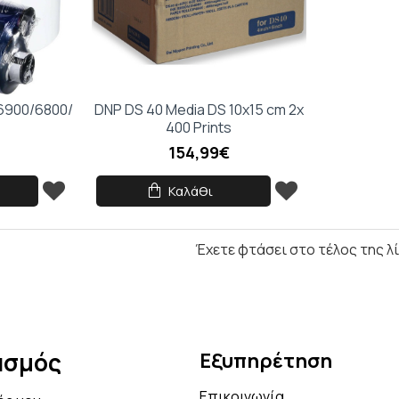
Να μην εμφανιστεί ξανά
 6900/6800/
DNP DS 40 Media DS 10x15 cm 2x
400 Prints
154,99€
Καλάθι
Έχετε φτάσει στο τέλος της λ
ασμός
Εξυπηρέτηση
Επικοινωνία