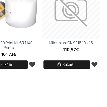
0 Print Kit 6R 1.140
Mitsubishi CK 9015 10 x 15
Prints
110,97€
161,73€
Καλάθι
Καλάθι
δισε
 τον