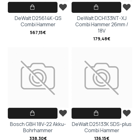
DeWalt D25614K-QS
DeWalt DCH133NT-XJ
Combi Hammer
Combi Hammer 26mm /
18V
567,15€
179,48€
Bosch GBH 18V-22 Akku-
DeWalt D25133K SDS-plus
Bohrhammer
Combi Hammer
338,30€
136,15€