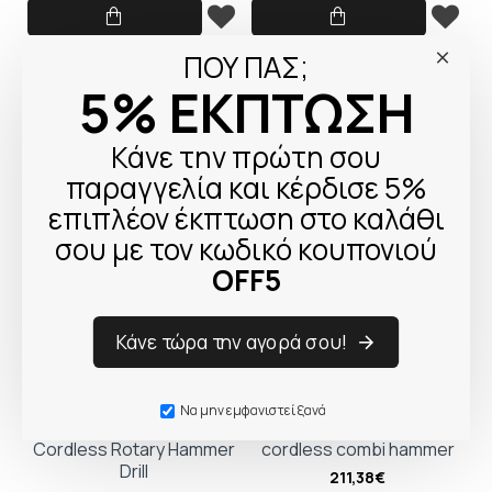
Bosch GBH 18V-22
Bosch GBH 18V-26 F
ΠΟΥ ΠΑΣ;
Cordless Rotary Hammer
Professional Cordless
5% ΕΚΠΤΩΣΗ
Drill
Combi Drill
173,49€
721,39€
Κάνε την πρώτη σου
παραγγελία και κέρδισε 5%
επιπλέον έκπτωση στο καλάθι
σου με τον κωδικό κουπονιού
OFF5
Κάνε τώρα την αγορά σου!
Να μην εμφανιστεί ξανά
Bosch GBH 18V-18
DeWalt DCH263NK-XJ
Cordless Rotary Hammer
cordless combi hammer
Drill
211,38€