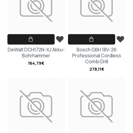
DeWalt DCH172N-XJ Akku-
Bosch GBH 18V-26
Bohrhammer
Professional Cordless
Combi Drill
164,79€
278,11€