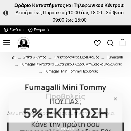
Ωράριο Καταστήματος και Τηλεφωνικού Κέντρου:
Δευτέρα έως Παρασκευή 10:00 έως 18:00 - Σάββατο
09:00 έως 15:00
Σύνδεση
Εγγραφή
Σπίτι & Κήπος
Ηλεκτρολογικός Εξοπλισμός
Fumagalli
Fumagalli Φωτιστικά Εξωτερικού Χώρου Απλίκες και Κολωνάκια
Fumagalli Mini Tommy Προβολείς
Fumagalli Mini Tommy
Προβολείς
ΠΟΥ ΠΑΣ;
5% ΕΚΠΤΩΣΗ
Δεν υπάρχουν προϊόντα σε αυτήν την κατηγορία.
Κάνε την πρώτη σου
Συνέχεια