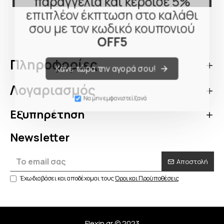
παραγγελία και κέρδισε 5%
επιπλέον έκπτωση στο καλάθι
σου με τον κωδικό κουπονιού
OFF5
Πληροφορίες
Κάνε τώρα την αγορά σου!
Λογαριασμός
Να μην εμφανιστεί ξανά
Εξυπηρέτηση
Newsletter
Αποστολή
Έχω διαβάσει και αποδέχομαι τους
Όροι και Προϋποθέσεις
Flexin.gr © 2023