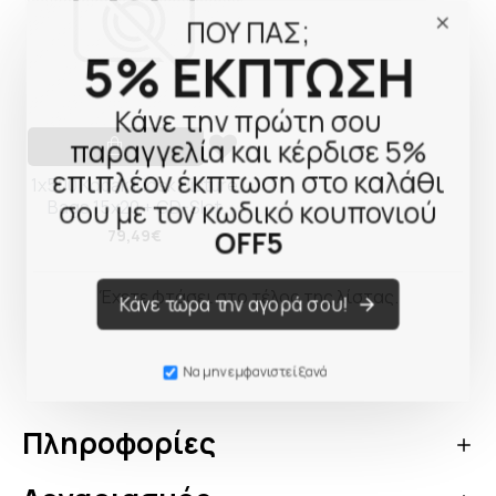
ΠΟΥ ΠΑΣ;
5% ΕΚΠΤΩΣΗ
Κάνε την πρώτη σου
παραγγελία και κέρδισε 5%
επιπλέον έκπτωση στο καλάθι
1x500 Kodak Kiosk Picture
σου με τον κωδικό κουπονιού
Bags 15x20 + CD-Slot
OFF5
79,49€
Έχετε φτάσει στο τέλος της λίστας.
Κάνε τώρα την αγορά σου!
Να μην εμφανιστεί ξανά
Πληροφορίες