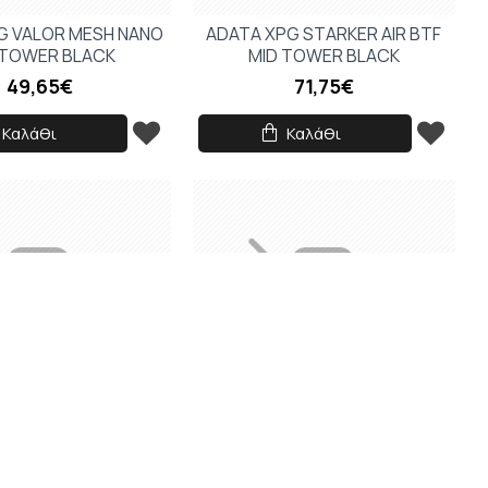
G VALOR MESH NANO
ADATA XPG STARKER AIR BTF
 TOWER BLACK
MID TOWER BLACK
49,65€
71,75€
Καλάθι
Καλάθι
 INVADER X BTF MID
ADATA XPG INVADER X BTF MID
OWER WHITE
TOWER BLACK