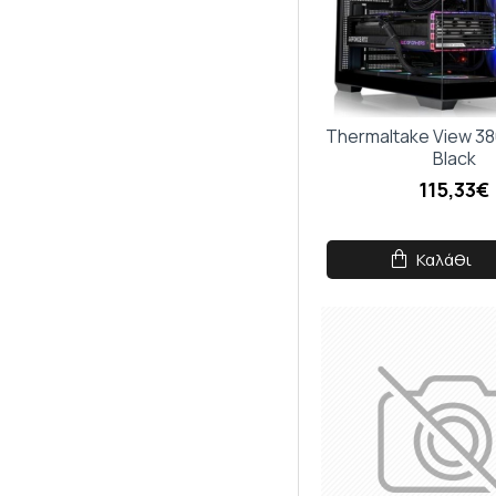
Κάν
5% 
Thermaltake View 3
Black
115,33€
Καλάθι