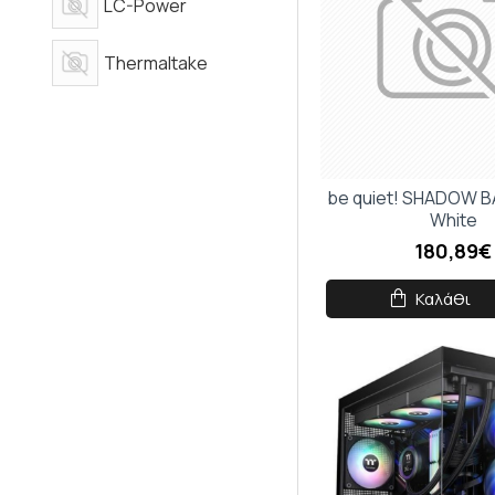
LC-Power
Thermaltake
be quiet! SHADOW B
White
180,89€
Καλάθι