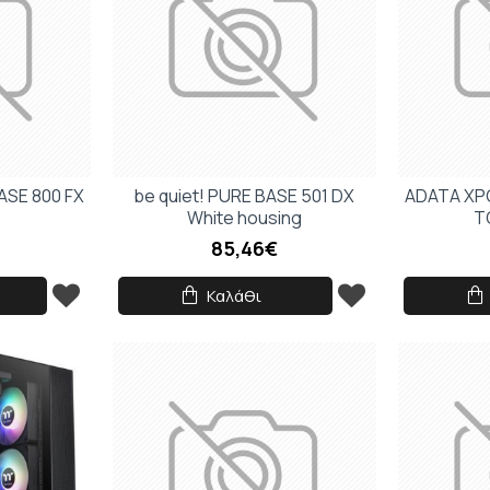
ASE 800 FX
be quiet! PURE BASE 501 DX
ADATA XPG
White housing
T
85,46€
Καλάθι
ΠΟΥ ΠΑΣ;