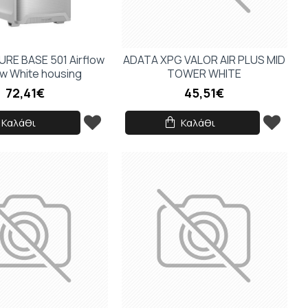
PURE BASE 501 Airflow
ADATA XPG VALOR AIR PLUS MID
w White housing
TOWER WHITE
72,41€
45,51€
Καλάθι
Καλάθι