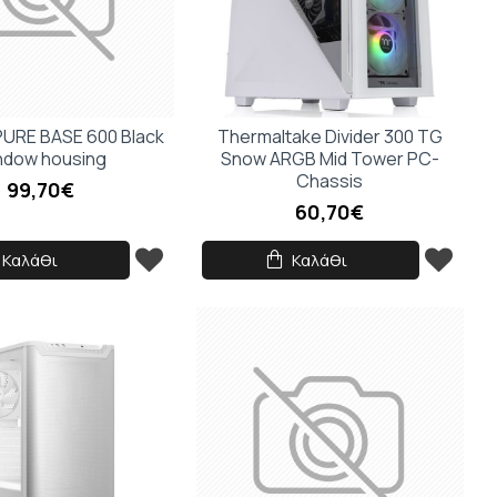
δισε
 τον
 PURE BASE 600 Black
Thermaltake Divider 300 TG
ndow housing
Snow ARGB Mid Tower PC-
Chassis
99,70€
60,70€
Καλάθι
Καλάθι