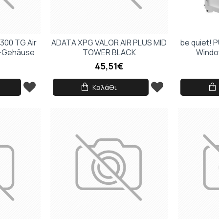
300 TG Air
ADATA XPG VALOR AIR PLUS MID
be quiet! 
C-Gehäuse
TOWER BLACK
Windo
45,51€
Καλάθι