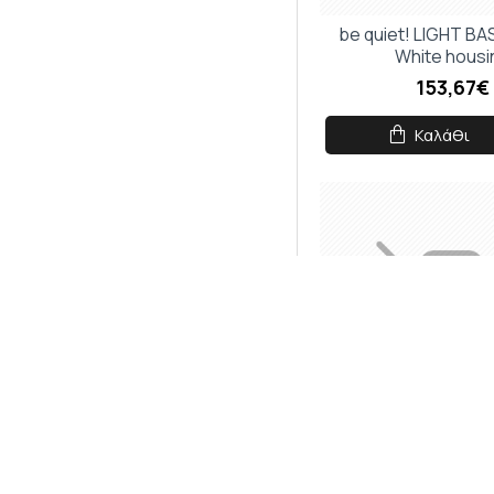
be quiet! LIGHT BA
White housi
153,67€
Καλάθι
ADATA XPG VALOR 
TOWER BLA