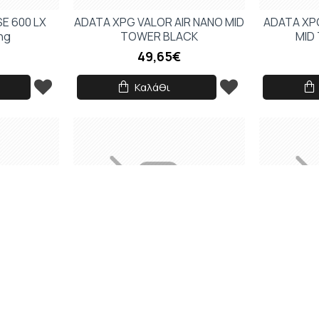
SE 600 LX
ADATA XPG VALOR AIR NANO MID
ADATA XP
ng
TOWER BLACK
MID
49,65€
Καλάθι
MESH MID
LC-Power LC-8001B-ON Pro-
ADATA XPG
CK
Storm Dark
T