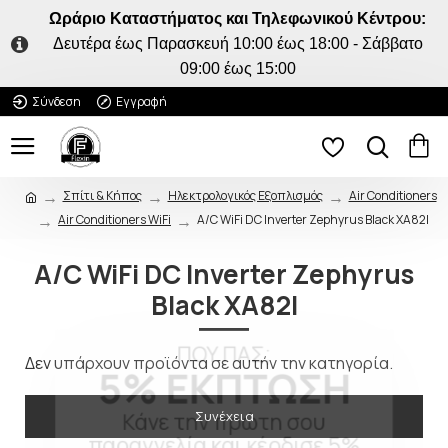
Ωράριο Καταστήματος και Τηλεφωνικού Κέντρου:
Δευτέρα έως Παρασκευή 10:00 έως 18:00 - Σάββατο
09:00 έως 15:00
Σύνδεση
Εγγραφή
Σπίτι & Κήπος
Ηλεκτρολογικός Εξοπλισμός
Air Conditioners
Air Conditioners WiFi
A/C WiFi DC Inverter Zephyrus Black XA82I
A/C WiFi DC Inverter Zephyrus
Black XA82I
ΠΟΥ ΠΑΣ;
5% ΕΚΠΤΩΣΗ
Δεν υπάρχουν προϊόντα σε αυτήν την κατηγορία.
Κάνε την πρώτη σου
Συνέχεια
παραγγελία και κέρδισε 5%