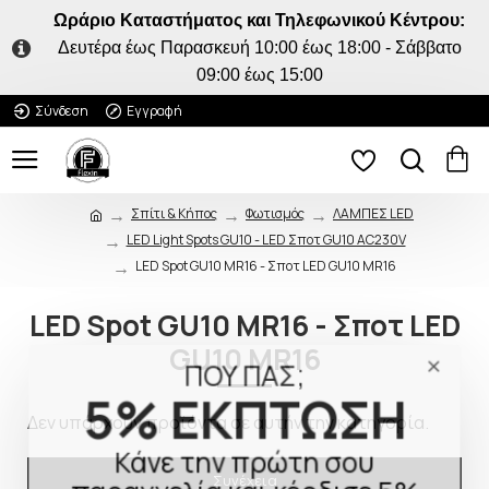
Ωράριο Καταστήματος και Τηλεφωνικού Κέντρου:
Δευτέρα έως Παρασκευή 10:00 έως 18:00 - Σάββατο
09:00 έως 15:00
Σύνδεση
Εγγραφή
Σπίτι & Κήπος
Φωτισμός
ΛΑΜΠΕΣ LED
LED Light Spots GU10 - LED Σποτ GU10 AC230V
LED Spot GU10 MR16 - Σποτ LED GU10 MR16
LED Spot GU10 MR16 - Σποτ LED
GU10 MR16
ΠΟΥ ΠΑΣ;
5% ΕΚΠΤΩΣΗ
Δεν υπάρχουν προϊόντα σε αυτήν την κατηγορία.
Κάνε την πρώτη σου
Συνέχεια