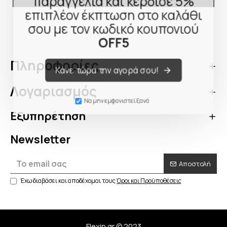
παραγγελία και κέρδισε 5%
επιπλέον έκπτωση στο καλάθι
σου με τον κωδικό κουπονιού
OFF5
Πληροφορίες
Κάνε τώρα την αγορά σου!
Λογαριασμός
Να μην εμφανιστεί ξανά
Εξυπηρέτηση
Newsletter
Αποστολή
Έχω διαβάσει και αποδέχομαι τους
Όροι και Προϋποθέσεις
Flexin.gr © 2023