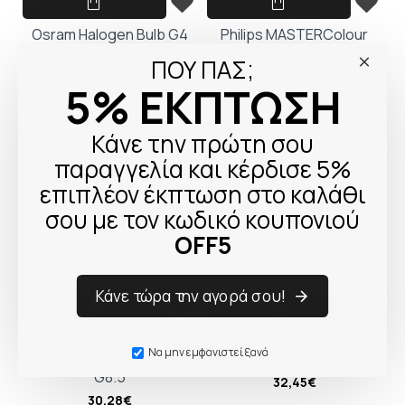
Osram Halogen Bulb G4
Philips MASTERColour
with Reflector 20W 8V
CDM-T 70W/830 G12
ΠΟΥ ΠΑΣ;
35mm
37,88€
5% ΕΚΠΤΩΣΗ
21,98€
Κάνε την πρώτη σου
παραγγελία και κέρδισε 5%
επιπλέον έκπτωση στο καλάθι
σου με τον κωδικό κουπονιού
OFF5
Κάνε τώρα την αγορά σου!
Philips MASTERColour
Philips MASTERColour
Να μην εμφανιστεί ξανά
CDM-TC 70W/942 Elite
CDM-T Elite 70W/930 G12
G8.5
32,45€
30,28€