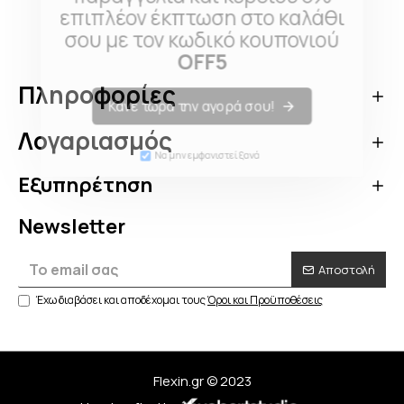
επιπλέον έκπτωση στο καλάθι
σου με τον κωδικό κουπονιού
OFF5
Πληροφορίες
Κάνε τώρα την αγορά σου!
Λογαριασμός
Να μην εμφανιστεί ξανά
Εξυπηρέτηση
Newsletter
Αποστολή
Έχω διαβάσει και αποδέχομαι τους
Όροι και Προϋποθέσεις
Flexin.gr © 2023