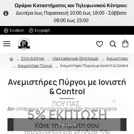
Ωράριο Καταστήματος και Τηλεφωνικού Κέντρου:
Δευτέρα έως Παρασκευή 10:00 έως 18:00 - Σάββατο
09:00 έως 15:00
Σύνδεση
Εγγραφή
Σπίτι & Κήπος
Ηλεκτρολογικός Εξοπλισμός
Ανεμιστήρες
Ανεμιστήρες Πύργοι
Ανεμιστήρες Πύργοι με Ιονιστή & Control
Ανεμιστήρες Πύργοι με Ιονιστή
& Control
ΠΟΥ ΠΑΣ;
5% ΕΚΠΤΩΣΗ
Δεν υπάρχουν προϊόντα σε αυτήν την κατηγορία.
Κάνε την πρώτη σου
Συνέχεια
παραγγελία και κέρδισε 5%