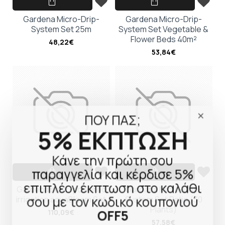
Gardena Micro-Drip-
Gardena Micro-Drip-
System Set 25m
System Set Vegetable &
Flower Beds 40m²
48,22€
53,84€
ΠΟΥ ΠΑΣ;
5% ΕΚΠΤΩΣΗ
Κάνε την πρώτη σου
παραγγελία και κέρδισε 5%
επιπλέον έκπτωση στο καλάθι
Gardena solar-powered
Gardena Micro-Drip-
σου με τον κωδικό κουπονιού
irrigation aquaBloom Set
System Set Patio (30
Plants)
OFF5
110,09€
57,58€