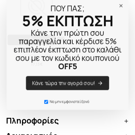
ΠΟΥ ΠΑΣ;
5% ΕΚΠΤΩΣΗ
Κάνε την πρώτη σου
παραγγελία και κέρδισε 5%
επιπλέον έκπτωση στο καλάθι
1x25 Philips DVD+RW
σου με τον κωδικό κουπονιού
4,7GB 4x SP
OFF5
17,13€
Έχετε φτάσει στο τέλος της λίστας.
Κάνε τώρα την αγορά σου!
Να μην εμφανιστεί ξανά
Πληροφορίες