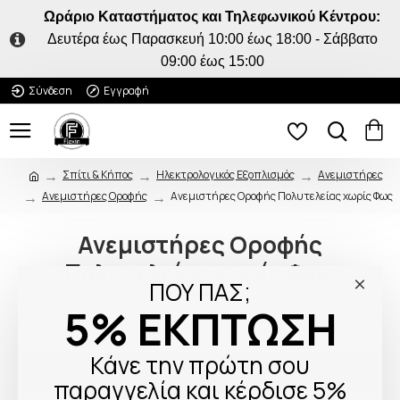
Ωράριο Καταστήματος και Τηλεφωνικού Κέντρου:
Δευτέρα έως Παρασκευή 10:00 έως 18:00 - Σάββατο
09:00 έως 15:00
Σύνδεση
Εγγραφή
Σπίτι & Κήπος
Ηλεκτρολογικός Εξοπλισμός
Ανεμιστήρες
Ανεμιστήρες Oροφής
Ανεμιστήρες Οροφής Πολυτελείας χωρίς Φως
Ανεμιστήρες Οροφής
Πολυτελείας χωρίς Φως
ΠΟΥ ΠΑΣ;
5% ΕΚΠΤΩΣΗ
Δεν υπάρχουν προϊόντα σε αυτήν την κατηγορία.
Κάνε την πρώτη σου
Συνέχεια
παραγγελία και κέρδισε 5%