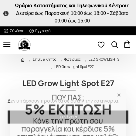
Ωράριο Καταστήματος και Τηλεφωνικού Κέντρου:
Δευτέρα έως Παρασκευή 10:00 έως 18:00 - Σάββατο
09:00 έως 15:00
Σύνδεση
Εγγραφή
Σπίτι & Κήπος
Φωτισμός
LED GROW LIGHTS
LED Grow Light Spot E27
LED Grow Light Spot E27
ΠΟΥ ΠΑΣ;
5% ΕΚΠΤΩΣΗ
Δεν υπάρχουν προϊόντα σε αυτήν την κατηγορία.
Κάνε την πρώτη σου
Συνέχεια
παραγγελία και κέρδισε 5%