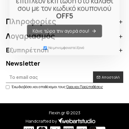
επιπλέον έκπτωση στο καλάθι
σου με τον κωδικό κουπονιού
OFF5
Πληροφορίες
Κάνε τώρα την αγορά σου!
Λογαριασμός
Εξυπηρέτηση
Να μην εμφανιστεί ξανά
Newsletter
Αποστολή
Έχω διαβάσει και αποδέχομαι τους
Όροι και Προϋποθέσεις
Flexin.gr © 2023
Handcrafted by