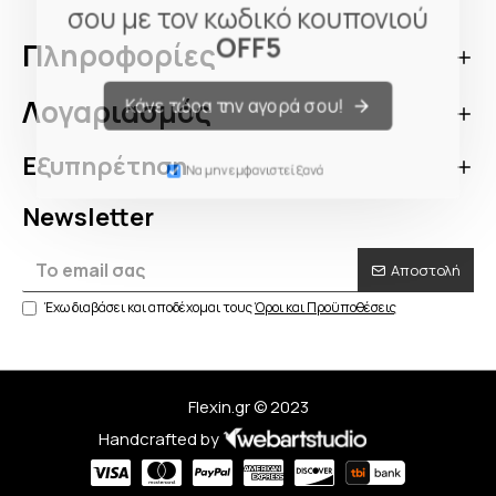
σου με τον κωδικό κουπονιού
OFF5
Πληροφορίες
Λογαριασμός
Κάνε τώρα την αγορά σου!
Εξυπηρέτηση
Να μην εμφανιστεί ξανά
Newsletter
Αποστολή
Έχω διαβάσει και αποδέχομαι τους
Όροι και Προϋποθέσεις
Flexin.gr © 2023
Handcrafted by