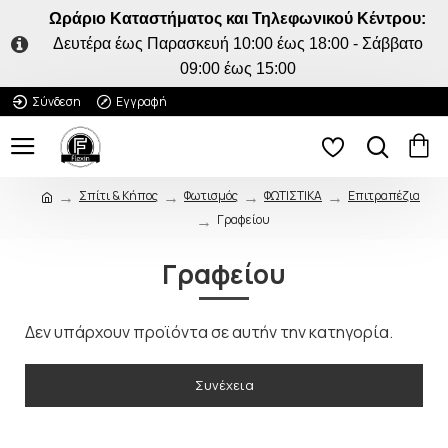
Ωράριο Καταστήματος και Τηλεφωνικού Κέντρου:
Δευτέρα έως Παρασκευή 10:00 έως 18:00 - Σάββατο
09:00 έως 15:00
Σύνδεση
Εγγραφή
Σπίτι & Κήπος
Φωτισμός
ΦΩΤΙΣΤΙΚΑ
Επιτραπέζια
Γραφείου
Γραφείου
ΠΟΥ ΠΑΣ;
Δεν υπάρχουν προϊόντα σε αυτήν την κατηγορία.
5% ΕΚΠΤΩΣΗ
Συνέχεια
Κάνε την πρώτη σου
παραγγελία και κέρδισε 5%