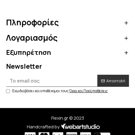
επιπλέον έκπτωση στο καλάθι
σου με τον κωδικό κουπονιού
OFF5
Πληροφορίες
Κάνε τώρα την αγορά σου!
Λογαριασμός
Να μην εμφανιστεί ξανά
Εξυπηρέτηση
Newsletter
Αποστολή
Έχω διαβάσει και αποδέχομαι τους
Όροι και Προϋποθέσεις
Flexin.gr © 2023
Handcrafted by