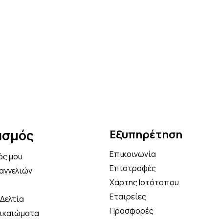
ε την πρώτη σου παραγγελία και κέρ
επιπλέον έκπτωση στο καλάθι σου με
κωδικό κουπονιού
OFF5
Κάνε τώρα την αγορά σου!
Να μην εμφανιστεί ξανά
ασμός
Εξυπηρέτηση
Επικοινωνία
ός μου
Επιστροφές
αγγελιών
Χάρτης Ιστότοπου
Εταιρείες
Δελτία
Προσφορές
Δικαιώματα