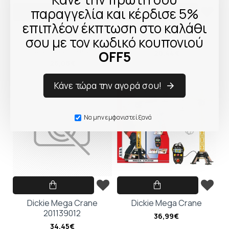
παραγγελία και κέρδισε 5%
επιπλέον έκπτωση στο καλάθι
Dickie RC Lightning
Dickie Mighty Crane
σου με τον κωδικό κουπονιού
McQueen Cars 3 1:24
203729022
Turbo 203084038
OFF5
20,44€
26,08€
Κάνε τώρα την αγορά σου!
Να μην εμφανιστεί ξανά
Dickie Mega Crane
Dickie Mega Crane
201139012
36,99€
34,45€