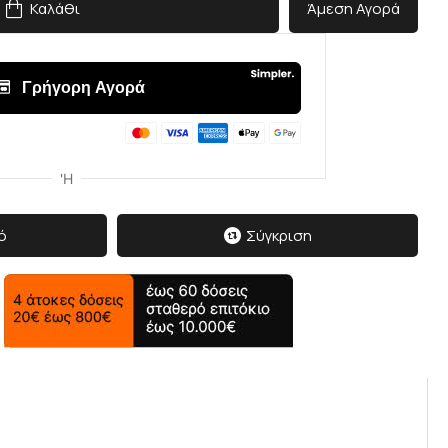
Καλάθι
Άμεση Αγορά
ό
Σύγκριση
δισε
 τον