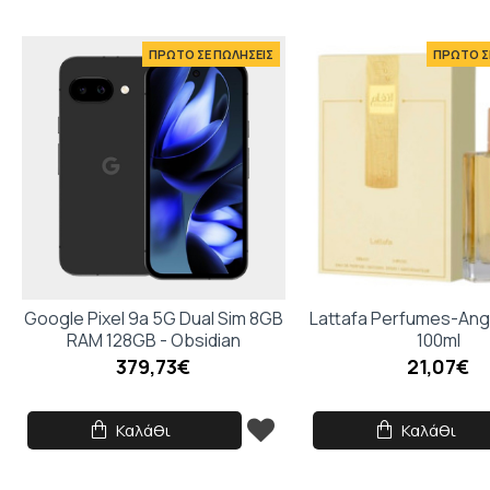
ΠΡΩΤΟ ΣΕ ΠΩΛΗΣΕΙΣ
ΠΡΩΤΟ Σ
Google Pixel 9a 5G Dual Sim 8GB
Lattafa Perfumes-An
RAM 128GB - Obsidian
100ml
379,73€
21,07€
Καλάθι
Καλάθι