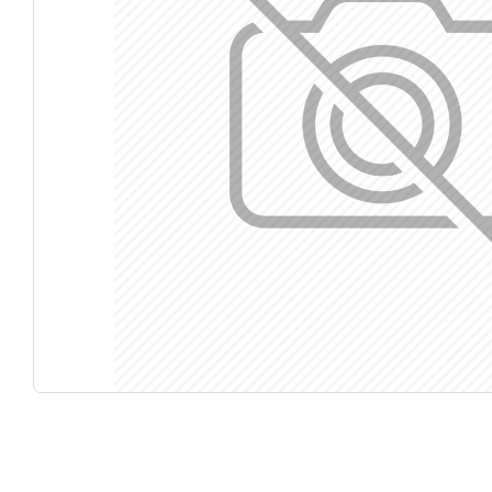
Κάν
5% 