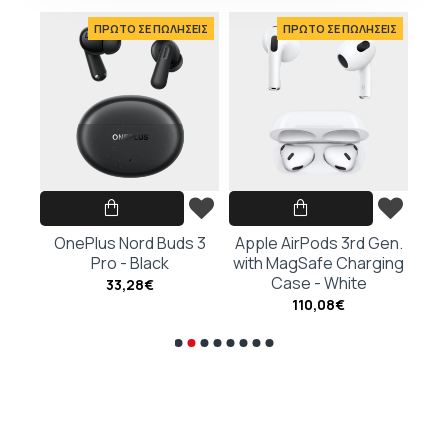
ΕΙΣ
ΠΡΩΤΟ ΣΕ ΠΩΛΗΣΕΙΣ
ΠΡΩΤΟ ΣΕ ΠΩΛΗΣΕΙΣ
hite
OnePlus Nord Buds 3
Apple AirPods 3rd Gen.
Ap
Pro - Black
with MagSafe Charging
G
Case - White
Cha
33,28€
110,08€