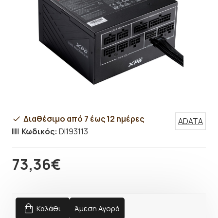
Διαθέσιμο από 7 έως 12 ημέρες
ADATA
Κωδικός:
DI193113
73,36€
Καλάθι
Άμεση Αγορά