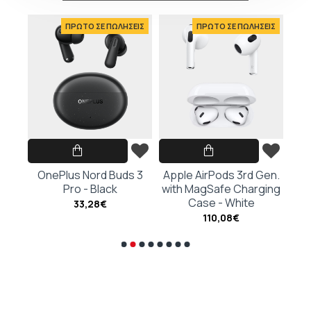
ΕΙΣ
ΠΡΩΤΟ ΣΕ ΠΩΛΗΣΕΙΣ
ΠΡΩΤΟ ΣΕ ΠΩΛΗΣΕΙΣ
hite
OnePlus Nord Buds 3
Apple AirPods 3rd Gen.
Ap
Pro - Black
with MagSafe Charging
G
Case - White
Cha
33,28€
110,08€