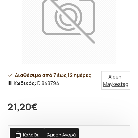
Διαθέσιμο από 7 έως 12 ημέρες
Alpen-
Κωδικός:
DI848794
Maykestag
21,20€
Καλάθι
Άμεση Αγορά