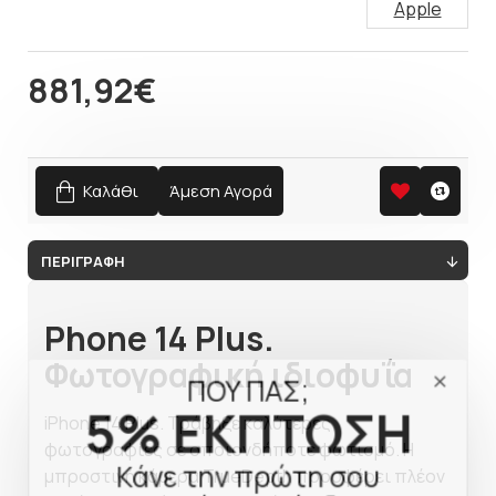
Apple
881,92€
Καλάθι
Άμεση Αγορά
ΠΕΡΙΓΡΑΦΉ
Phone 14 Plus.
Φωτογραφική ιδιοφυΐα
ΠΟΥ ΠΑΣ;
5% ΕΚΠΤΩΣΗ
iPhone 14 Plus. Τράβηξε καλύτερες
φωτογραφίες σε οποιονδήποτε φωτισμό. Η
Κάνε την πρώτη σου
μπροστινή κάμερα TrueDepth προσφέρει πλέον