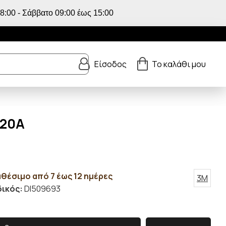
:00 - Σάββατο 09:00 έως 15:00
Είσοδος
Το καλάθι μου
520A
αθέσιμο από 7 έως 12 ημέρες
3M
ικός:
DI509693