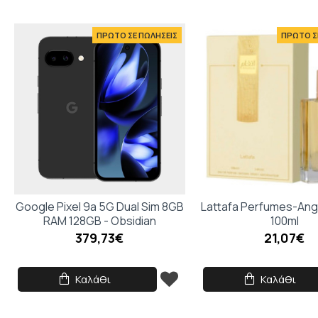
ΠΡΩΤΟ ΣΕ ΠΩΛΗΣΕΙΣ
ΠΡΩΤΟ Σ
Google Pixel 9a 5G Dual Sim 8GB
Lattafa Perfumes-An
RAM 128GB - Obsidian
100ml
379,73€
21,07€
Καλάθι
Καλάθι