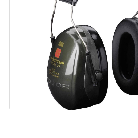
Κάν
5% 