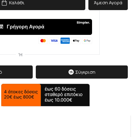
Καλάθι
Άμεση Αγορά
ό
Σύγκριση
δισε
 τον