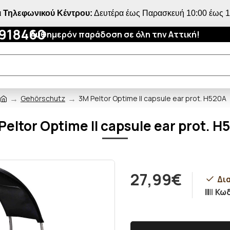
 Τηλεφωνικού Κέντρου:
Δευτέρα έως Παρασκευή 10:00 έως 18
4918460
Αυθημερόν παράδοση σε όλη την Αττική!
Gehörschutz
3M Peltor Optime II capsule ear prot. H520A
Peltor Optime II capsule ear prot. H
27,99€
Δι
Κωδ