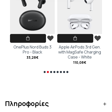
hite
OnePlus Nord Buds 3
Apple AirPods 3rd Gen.
Ap
Pro - Black
with MagSafe Charging
G
Case - White
Cha
33,28€
110,08€
Πληροφορίες