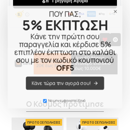
ΠΟΥ ΠΑΣ;
5% ΕΚΠΤΩΣΗ
Κάνε την πρώτη σου
παραγγελία και κέρδισε 5%
επιπλέον έκπτωση στο καλάθι
σου με τον κωδικό κουπονιού
OFF5
Κάνε τώρα την αγορά σου!
Ο Κόσμος προτίμησε
Να μην εμφανιστεί ξανά
ΕΙΣ
ΠΡΩΤΟ ΣΕ ΠΩΛΗΣΕΙΣ
ΠΡΩΤΟ ΣΕ ΠΩΛΗΣΕΙΣ