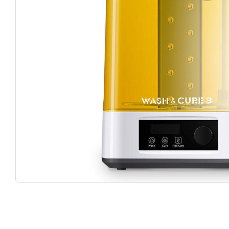
Κάν
5% 