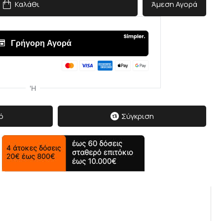
Καλάθι
Άμεση Αγορά
ό
Σύγκριση
δισε
 τον