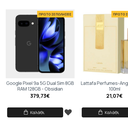
ΠΡΩΤΟ ΣΕ ΠΩΛΗΣΕΙΣ
ΠΡΩΤΟ Σ
Google Pixel 9a 5G Dual Sim 8GB
Lattafa Perfumes-An
RAM 128GB - Obsidian
100ml
379,73€
21,07€
Καλάθι
Καλάθι