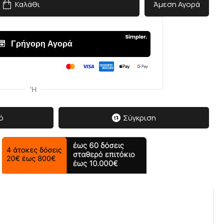
Καλάθι
Άμεση Αγορά
ό
Σύγκριση
δισε
 τον