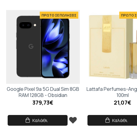
ΠΡΩΤΟ ΣΕ ΠΩΛΗΣΕΙΣ
ΠΡΩΤΟ Σ
Google Pixel 9a 5G Dual Sim 8GB
Lattafa Perfumes-An
RAM 128GB - Obsidian
100ml
379,73€
21,07€
Καλάθι
Καλάθι