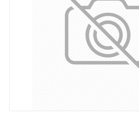
Κάν
5% 