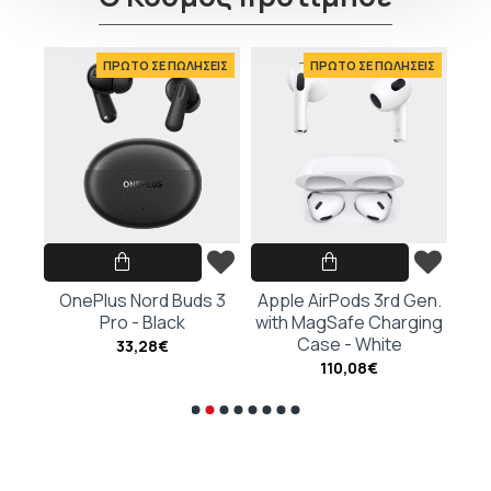
ΕΙΣ
ΠΡΩΤΟ ΣΕ ΠΩΛΗΣΕΙΣ
ΠΡΩΤΟ ΣΕ ΠΩΛΗΣΕΙΣ
hite
OnePlus Nord Buds 3
Apple AirPods 3rd Gen.
Ap
Pro - Black
with MagSafe Charging
G
Case - White
Cha
33,28€
110,08€