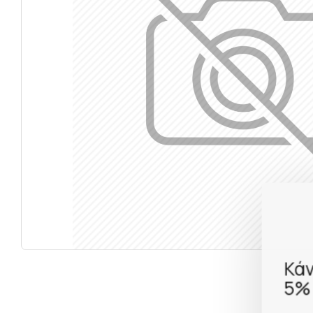
Κάν
5% 