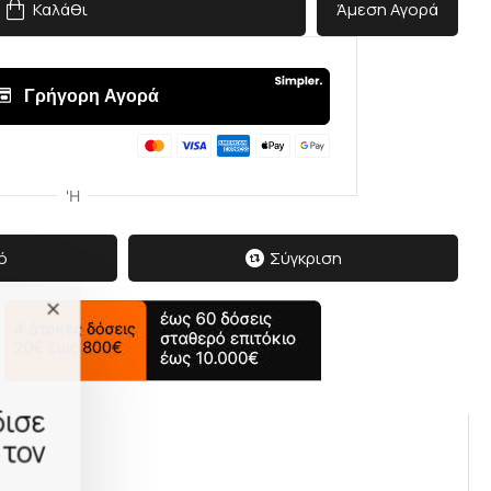
Καλάθι
Άμεση Αγορά
ό
Σύγκριση
δισε
 τον