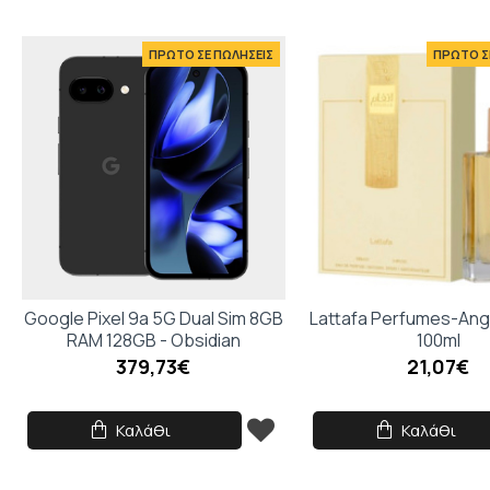
ΠΡΩΤΟ ΣΕ ΠΩΛΗΣΕΙΣ
ΠΡΩΤΟ Σ
Google Pixel 9a 5G Dual Sim 8GB
Lattafa Perfumes-An
RAM 128GB - Obsidian
100ml
379,73€
21,07€
Καλάθι
Καλάθι