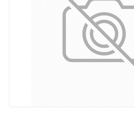
Κάν
5% 