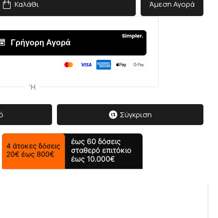
Καλάθι
Άμεση Αγορά
ό
Σύγκριση
δισε
 τον