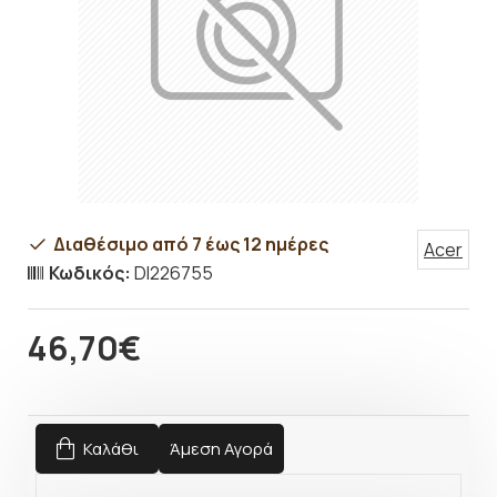
Διαθέσιμο από 7 έως 12 ημέρες
Acer
Κωδικός:
DI226755
46,70€
Καλάθι
Άμεση Αγορά