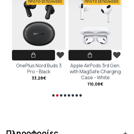
ΕΙΣ
ΠΡΩΤΟ ΣΕ ΠΩΛΗΣΕΙΣ
ΠΡΩΤΟ ΣΕ ΠΩΛΗΣΕΙΣ
hite
OnePlus Nord Buds 3
Apple AirPods 3rd Gen.
Ap
Pro - Black
with MagSafe Charging
G
Case - White
Cha
33,28€
110,08€
Πληροφορίες