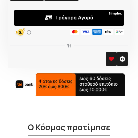
ΠΟΥ ΠΑΣ;
5% ΕΚΠΤΩΣΗ
Κάνε την πρώτη σου
παραγγελία και κέρδισε 5%
επιπλέον έκπτωση στο καλάθι
σου με τον κωδικό κουπονιού
OFF5
Κάνε τώρα την αγορά σου!
Να μην εμφανιστεί ξανά
Ο Κόσμος προτίμησε