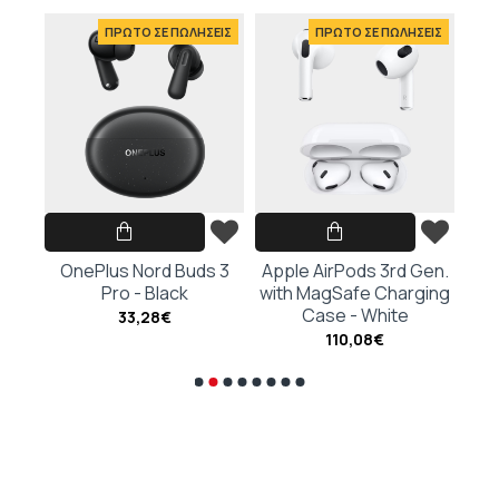
ΕΙΣ
ΠΡΩΤΟ ΣΕ ΠΩΛΗΣΕΙΣ
ΠΡΩΤΟ ΣΕ ΠΩΛΗΣΕΙΣ
hite
OnePlus Nord Buds 3
Apple AirPods 3rd Gen.
Ap
Pro - Black
with MagSafe Charging
G
Case - White
Cha
33,28€
110,08€