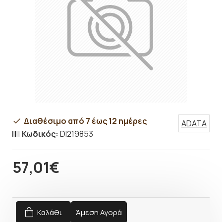
Διαθέσιμο από 7 έως 12 ημέρες
ADATA
Κωδικός:
DI219853
57,01€
Καλάθι
Άμεση Αγορά