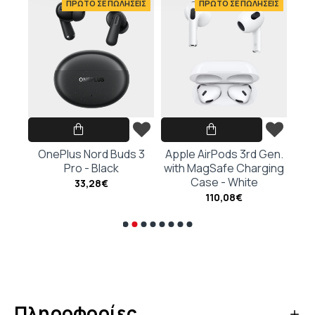
ΕΙΣ
ΠΡΩΤΟ ΣΕ ΠΩΛΗΣΕΙΣ
ΠΡΩΤΟ ΣΕ ΠΩΛΗΣΕΙΣ
hite
OnePlus Nord Buds 3
Apple AirPods 3rd Gen.
Ap
Pro - Black
with MagSafe Charging
G
Case - White
Cha
33,28€
110,08€
Πληροφορίες