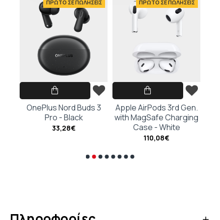
ΕΙΣ
ΠΡΩΤΟ ΣΕ ΠΩΛΗΣΕΙΣ
ΠΡΩΤΟ ΣΕ ΠΩΛΗΣΕΙΣ
hite
OnePlus Nord Buds 3
Apple AirPods 3rd Gen.
Ap
Pro - Black
with MagSafe Charging
G
Case - White
Cha
33,28€
110,08€
Πληροφορίες