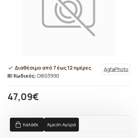
Διαθέσιμο από 7 έως 12 ημέρες
AgfaPhoto
Κωδικός:
DI603990
47,09€
Καλάθι
Άμεση Αγορά