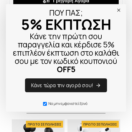
ΠΟΥ ΠΑΣ;
5% ΕΚΠΤΩΣΗ
Κάνε την πρώτη σου
παραγγελία και κέρδισε 5%
επιπλέον έκπτωση στο καλάθι
σου με τον κωδικό κουπονιού
OFF5
Κάνε τώρα την αγορά σου!
Ο Κόσμος προτίμησε
Να μην εμφανιστεί ξανά
ΕΙΣ
ΠΡΩΤΟ ΣΕ ΠΩΛΗΣΕΙΣ
ΠΡΩΤΟ ΣΕ ΠΩΛΗΣΕΙΣ