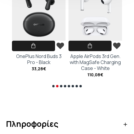
hite
OnePlus Nord Buds 3
Apple AirPods 3rd Gen.
Ap
Pro - Black
with MagSafe Charging
G
Case - White
Cha
33,28€
110,08€
Πληροφορίες